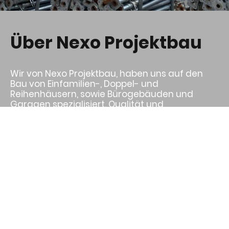
Über Nexo Projektbau
Wir von Nexo Projektbau, haben uns auf den
Bau von Einfamilien-, Doppel- und
Reihenhäusern, sowie Bürogebäuden und
Garagen spezialisiert. Qualität und
Zuverlässigkeit stehen bei uns an erster Stelle –
von der Planung bis zur Fertigstellung setzen
wir auf eine präzise Ausführung und
termingerechte Umsetzung. Jedes Bauprojekt
ist einzigartig, und wir nehmen uns die Zeit, auf
individuelle Wünsche und Anforderungen
einzugehen. Mit Fachkompetenz und
Engagement realisieren wir
maßgeschneiderte Lösungen, die höchsten
Ansprüchen gerecht werden.